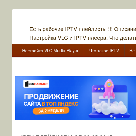
Есть рабочие IPTV плейлисты !!! Описан
Настройка VLC и IPTV плеера. Что делать
Главное меню
Перейти к основному содержанию
Перейти к дополнительному содержимому
Настройка VLC Media Player
Что такое IPTV
Не 
Перейти к основному содержанию
Перейти к дополнительному содержимому