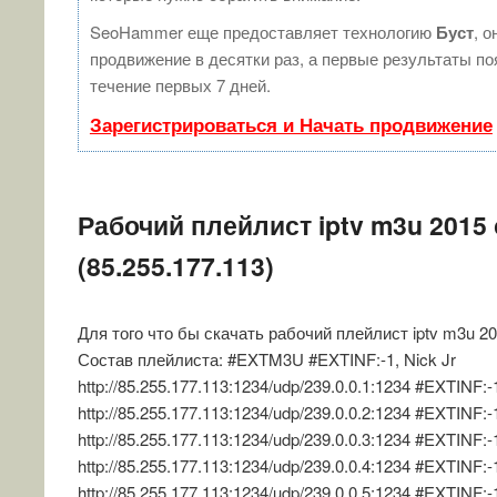
SeoHammer еще предоставляет технологию
Буст
, о
продвижение в десятки раз, а первые результаты п
течение первых 7 дней.
Зарегистрироваться и Начать продвижение
Рабочий плейлист iptv m3u 2015 
(85.255.177.113)
Для того что бы скачать рабочий плейлист iptv m3u 2
Состав плейлиста: #EXTM3U #EXTINF:-1, Nick Jr
http://85.255.177.113:1234/udp/239.0.0.1:1234 #EXTINF:
http://85.255.177.113:1234/udp/239.0.0.2:1234 #EXTINF:
http://85.255.177.113:1234/udp/239.0.0.3:1234 #EXTINF:
http://85.255.177.113:1234/udp/239.0.0.4:1234 #EXTINF:
http://85.255.177.113:1234/udp/239.0.0.5:1234 #EXTINF:-