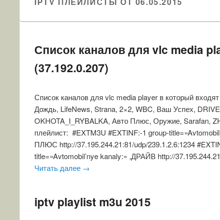
IPTV ПЛЕЙЛИСТЫ ОТ 06.05.2015
Список каналов для vlc media pl
(37.192.0.207)
Список каналов для vlc media player в который вхо
Дождь, LifeNews, Strana, 2×2, WBC, Ваш Успех, DRIVE
OKHOTA_I_RYBALKA, Авто Плюс, Оружие, Sarafan, Z
плейлист: #EXTM3U #EXTINF:-1 group-title=»Avtomobil
ПЛЮС http://37.195.244.21:81/udp/239.1.2.6:1234 #EXTIN
title=»Avtomobil’nye kanaly:» ,ДРАЙВ http://37.195.244.2
Читать далее
→
iptv playlist m3u 2015