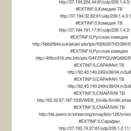
http://37.194.204.44:81/udp/239.1.4.3
#EXTINF:0,Комедия ТВ
http://37.194.32.82:81/udp/239.1.4.3:
#EXTINF:0,Комедия ТВ
http://37.194.191.17:81/udp/239.1.4.3
#EXTINF:0,Русская комедия
http://5bb2f84d.suklakakl.site/iptv/KSM267HD3WH
#EXTINF:0,Русская комедия
http://4f9cc916.ottv.info/iptv/G4FZPPQUWQ68DR
#EXTINF:0,САРАФАН ТВ
http://92.43.140.249/s38/04.m3u8
#EXTINF:0,САРАФАН ТВ
http://92.43.140.249/s38/04.m3u8
#EXTINF:0,СМАЙЛИК ТВ
http://62.32.67.187:1935/WEB_Smilik/Smilik.stre
#EXTINF:0,СМАЙЛИК ТВ
http://hls.peers.tv/streaming/smayliktv/126/tvre
#EXTINF:0,Сарафан
http://37.193.74.27:81/udp/239.1.2.11