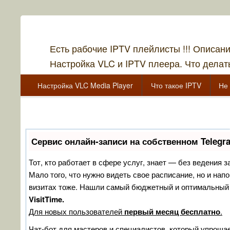
Есть рабочие IPTV плейлисты !!! Описан
Настройка VLC и IPTV плеера. Что делать
Главное меню
Перейти к основному содержанию
Перейти к дополнительному содержимому
Настройка VLC Media Player
Что такое IPTV
Не 
Перейти к основному содержанию
Перейти к дополнительному содержимому
Сервис онлайн-записи на собственном Telegr
Тот, кто работает в сфере услуг, знает — без ведения з
Мало того, что нужно видеть свое расписание, но и нап
визитах тоже. Нашли самый бюджетный и оптимальный
VisitTime.
Для новых пользователей
первый месяц бесплатно
.
Чат-бот для мастеров и специалистов, который упрощае