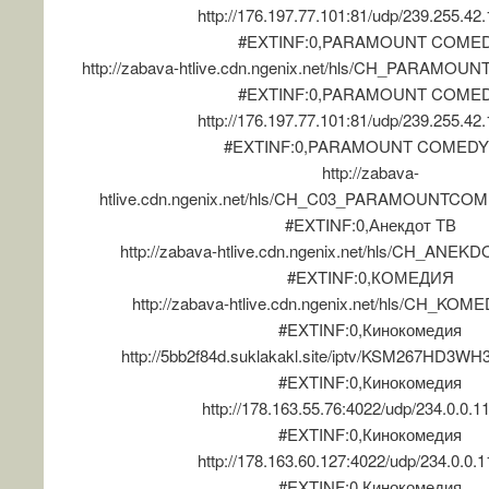
http://176.197.77.101:81/udp/239.255.42
#EXTINF:0,PARAMOUNT COME
http://zabava-htlive.cdn.ngenix.net/hls/CH_PARAMOU
#EXTINF:0,PARAMOUNT COME
http://176.197.77.101:81/udp/239.255.42
#EXTINF:0,PARAMOUNT COMEDY
http://zabava-
htlive.cdn.ngenix.net/hls/CH_C03_PARAMOUNTCOM
#EXTINF:0,Анекдот ТВ
http://zabava-htlive.cdn.ngenix.net/hls/CH_ANEK
#EXTINF:0,КОМЕДИЯ
http://zabava-htlive.cdn.ngenix.net/hls/CH_KOME
#EXTINF:0,Кинокомедия
http://5bb2f84d.suklakakl.site/iptv/KSM267HD3WH
#EXTINF:0,Кинокомедия
http://178.163.55.76:4022/udp/234.0.0.1
#EXTINF:0,Кинокомедия
http://178.163.60.127:4022/udp/234.0.0.
#EXTINF:0,Кинокомедия