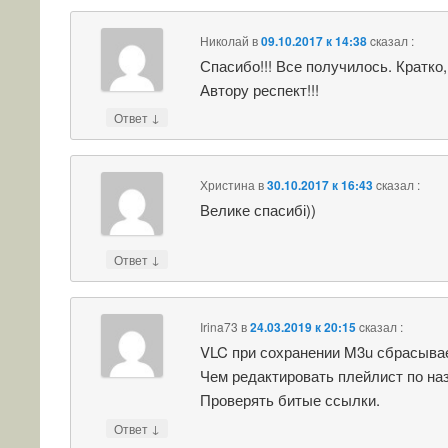
Николай
в
09.10.2017 к 14:38
cказал :
Спасибо!!! Все получилось. Кратко,
Автору респект!!!
↓
Ответ
Христина
в
30.10.2017 к 16:43
cказал :
Велике спасибі))
↓
Ответ
Irina73
в
24.03.2019 к 20:15
cказал :
VLC при сохранении M3u сбрасыва
Чем редактировать плейлист по наз
Проверять битые ссылки.
↓
Ответ