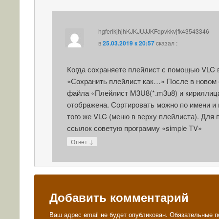
hgferlkjhjhKJKJUJJKFqpvkkvjfk43543346
в
25.03.2019 к 20:57
cказал :
Когда сохраняете плейлист с помощью VLC
«Сохранить плейлист как…» После в новом 
файла «Плейлист M3U8(*.m3u8) и кириллиц
отображена. Сортировать можно по имени и
того же VLC (меню в верху плейлиста). Для
ссылок советую программу «simple TV»
↓
Ответ
Добавить комментарий
Ваш адрес email не будет опубликован.
Обязательные п