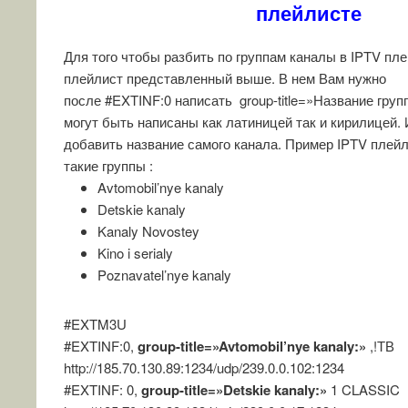
плейлисте
Для того чтобы разбить по группам каналы в IPTV пл
плейлист представленный выше. В нем Вам нужно
после #EXTINF:0
написать group-title=»Название груп
могут быть написаны как латиницей так и кирилицей. 
добавить название самого канала. Пример IPTV плейл
такие группы :
Avtomobil’nye kanaly
Detskie kanaly
Kanaly Novostey
Kino i serialy
Poznavatel’nye kanaly
#EXTM3U
#EXTINF:0,
group-title=»Avtomobil’nye kanaly:»
,!ТВ
http://185.70.130.89:1234/udp/239.0.0.102:1234
#EXTINF: 0,
group-title=»Detskie kanaly:»
1 CLASSIC