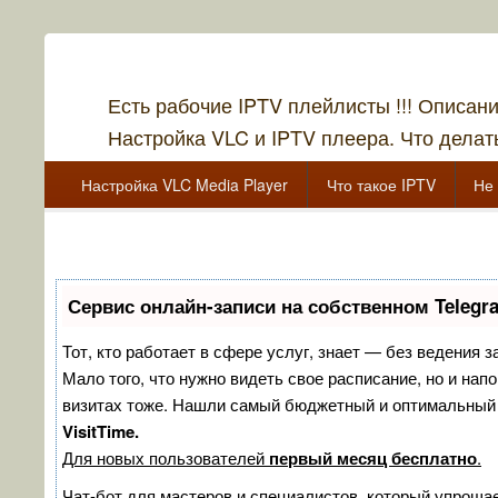
Есть рабочие IPTV плейлисты !!! Описан
Настройка VLC и IPTV плеера. Что делать
Главное меню
Перейти к основному содержанию
Перейти к дополнительному содержимому
Настройка VLC Media Player
Что такое IPTV
Не 
Перейти к основному содержанию
Перейти к дополнительному содержимому
Сервис онлайн-записи на собственном Telegr
Тот, кто работает в сфере услуг, знает — без ведения з
Мало того, что нужно видеть свое расписание, но и нап
визитах тоже. Нашли самый бюджетный и оптимальный
VisitTime.
Для новых пользователей
первый месяц бесплатно
.
Чат-бот для мастеров и специалистов, который упрощае