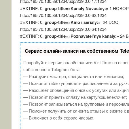
http://185.70.130.89:1234/udp/239.0.0.17:1234
#EXTINF: 0,
group-title=»Kanaly Novostey:»
1 НОВО
http://185.70.130.89:1234/udp/239.0.0.62:1234
#EXTINF: 0,
group-title=»Kino i serialy:»
24 DOC
http://185.70.130.89:1234/udp/239.0.0.64:1234
#EXTINF: 0,
group-title=»Poznavatel’nye kanaly:»
24 
Сервис онлайн-записи на собственном Tel
Попробуйте сервис онлайн-записи VisitTime на осно
собственного Telegram-бота:
— Разгрузит мастера, специалиста или компанию;
— Позволит гибко управлять расписанием и загрузко
— Разошлет оповещения о новых услугах или акция
— Позволит принять оплату на карту/кошелек/счет;
— Позволит записываться на групповые и персонал
— Поможет получить от клиента отзывы о визите к 
— Включает в себя сервис чаевых.