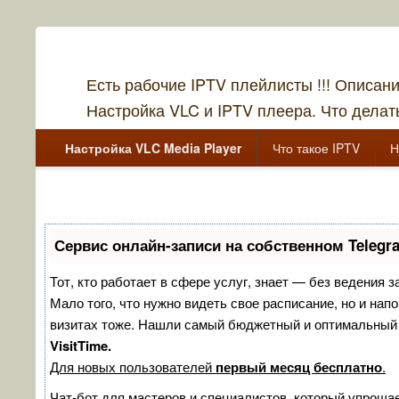
Есть рабочие IPTV плейлисты !!! Описан
Настройка VLC и IPTV плеера. Что делать
Главное меню
Перейти к основному содержанию
Перейти к дополнительному содержимому
Настройка VLC Media Player
Что такое IPTV
Н
Перейти к основному содержанию
Перейти к дополнительному содержимому
Сервис онлайн-записи на собственном Telegr
Тот, кто работает в сфере услуг, знает — без ведения з
Мало того, что нужно видеть свое расписание, но и нап
визитах тоже. Нашли самый бюджетный и оптимальный
VisitTime.
Для новых пользователей
первый месяц бесплатно
.
Чат-бот для мастеров и специалистов, который упрощае