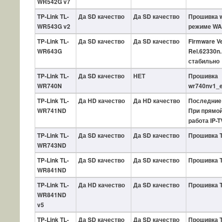
WR542G v7
TP-Link TL-
Да SD качество
Да SD качество
Прошивка w
WR543G v2
режиме WA
TP-Link TL-
Да SD качество
Да SD качество
Firmware Ve
WR643G
Rel.62330n
стабильно
TP-Link TL-
Да SD качество
НЕТ
Прошивка
WR740N
wr740nv1_e
TP-Link TL-
Да HD качество
Да HD качество
Последние
WR741ND
При прямо
работа IP-T
TP-Link TL-
Да SD качество
Да SD качество
Прошивка 
WR743ND
TP-Link TL-
Да SD качество
Да SD качество
Прошивка 
WR841ND
TP-Link TL-
Да HD качество
Да SD качество
Прошивка 
WR841ND
v5
TP-Link TL-
Да SD качество
Да SD качество
Прошивка 