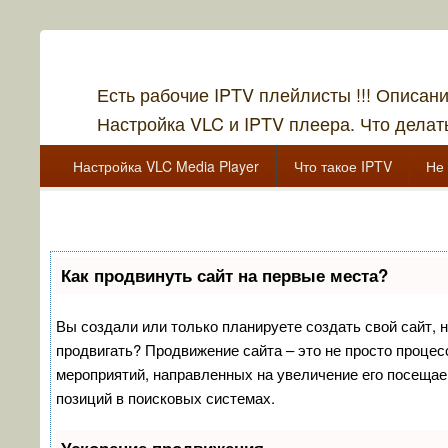
Есть рабочие IPTV плейлисты !!! Описан
Настройка VLC и IPTV плеера. Что делать
Главное меню
Перейти к основному содержанию
Перейти к дополнительному содержимому
Настройка VLC Media Player
Что такое IPTV
Не 
Перейти к основному содержанию
Перейти к дополнительному содержимому
Как продвинуть сайт на первые места?
Вы создали или только планируете создать свой сайт, но
продвигать? Продвижение сайта – это не просто процес
мероприятий, направленных на увеличение его посещае
позиций в поисковых системах.