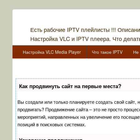
Есть рабочие IPTV плейлисты !!! Описан
Настройка VLC и IPTV плеера. Что делать
Главное меню
Перейти к основному содержанию
Перейти к дополнительному содержимому
Настройка VLC Media Player
Что такое IPTV
Не 
Перейти к основному содержанию
Перейти к дополнительному содержимому
Как продвинуть сайт на первые места?
Вы создали или только планируете создать свой сайт, но
продвигать? Продвижение сайта – это не просто процес
мероприятий, направленных на увеличение его посещае
позиций в поисковых системах.