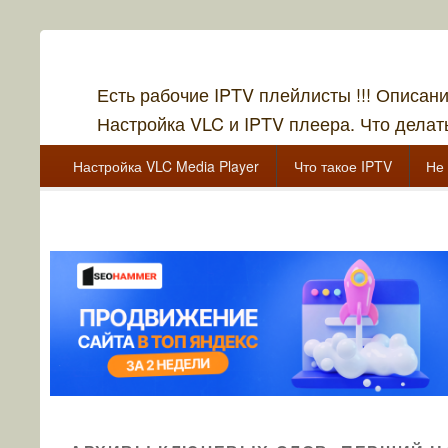
Есть рабочие IPTV плейлисты !!! Описан
Настройка VLC и IPTV плеера. Что делать
Главное меню
Перейти к основному содержанию
Перейти к дополнительному содержимому
Настройка VLC Media Player
Что такое IPTV
Не 
Перейти к основному содержанию
Перейти к дополнительному содержимому