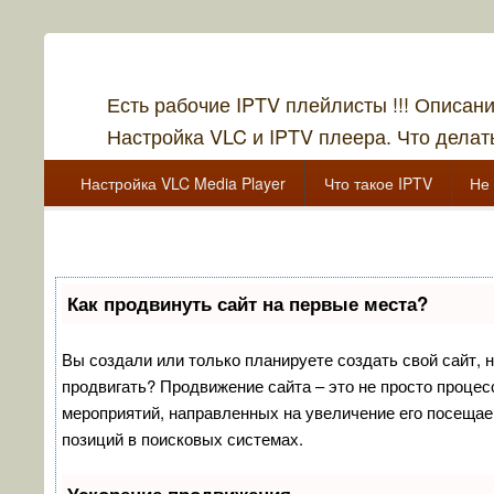
Есть рабочие IPTV плейлисты !!! Описан
Настройка VLC и IPTV плеера. Что делать
Главное меню
Перейти к основному содержанию
Перейти к дополнительному содержимому
Настройка VLC Media Player
Что такое IPTV
Не 
Перейти к основному содержанию
Перейти к дополнительному содержимому
Как продвинуть сайт на первые места?
Вы создали или только планируете создать свой сайт, но
продвигать? Продвижение сайта – это не просто процес
мероприятий, направленных на увеличение его посещае
позиций в поисковых системах.