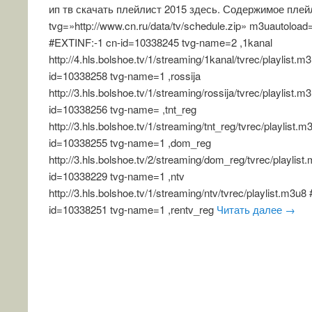
ип тв скачать плейлист 2015 здесь. Содержимое плей
tvg=»http://www.cn.ru/data/tv/schedule.zip» m3uautoloa
#EXTINF:-1 cn-id=10338245 tvg-name=2 ,1kanal
http://4.hls.bolshoe.tv/1/streaming/1kanal/tvrec/playlist.
id=10338258 tvg-name=1 ,rossija
http://3.hls.bolshoe.tv/1/streaming/rossija/tvrec/playlist
id=10338256 tvg-name= ,tnt_reg
http://3.hls.bolshoe.tv/1/streaming/tnt_reg/tvrec/playlist
id=10338255 tvg-name=1 ,dom_reg
http://3.hls.bolshoe.tv/2/streaming/dom_reg/tvrec/playlis
id=10338229 tvg-name=1 ,ntv
http://3.hls.bolshoe.tv/1/streaming/ntv/tvrec/playlist.m3u
id=10338251 tvg-name=1 ,rentv_reg
Читать далее
→