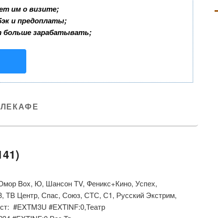
ет им о визите;
бэк и предоплаты;
т больше зарабатывать;
ЕЛЕКАФЕ
141)
Юмор Box, Ю, Шансон TV, Феникс+Кино, Успех,
, ТВ Центр, Спас, Союз, СТС, С1, Русский Экстрим,
ст: #EXTM3U #EXTINF:0,Театр