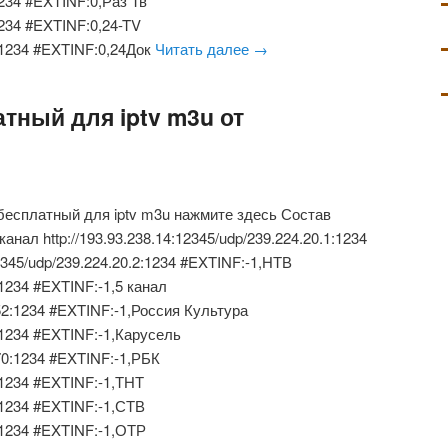
:1234 #EXTINF:0,Раз Тв
:1234 #EXTINF:0,24-TV
11:1234 #EXTINF:0,24Док
Читать далее
→
тный для iptv m3u от
бесплатный для iptv m3u нажмите здесь Состав
ал http://193.93.238.14:12345/udp/239.224.20.1:1234
12345/udp/239.224.20.2:1234 #EXTINF:-1,НТВ
3:1234 #EXTINF:-1,5 канал
.152:1234 #EXTINF:-1,Россия Культура
5:1234 #EXTINF:-1,Карусель
170:1234 #EXTINF:-1,РБК
7:1234 #EXTINF:-1,ТНТ
8:1234 #EXTINF:-1,СТВ
9:1234 #EXTINF:-1,ОТР