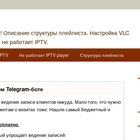
!! Описание структуры плейлиста. Настройка VLC
 не работает IPTV.
IPTV
Не работает IPTV player
Структура плейлиста
м Telegram-боте
з ведения записи клиентов никуда. Мало того, что нужно
лиентам о визитах тоже. Нашли самый бюджетный и
сплатно
.
рый упрощает ведение записей: