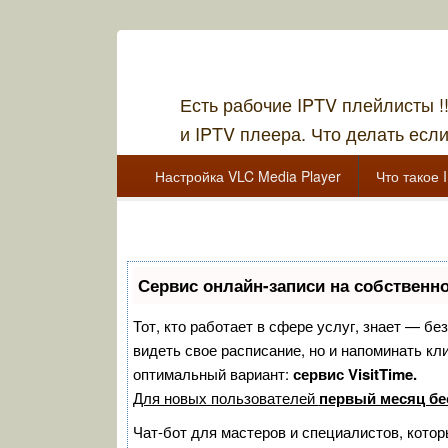
Есть рабочие IPTV плейлисты !
и IPTV плеера. Что делать если
Главное меню
Перейти к основному содержанию
Перейти к дополнительному содержимому
Настройка VLC Media Player
Что такое 
Перейти к основному содержанию
Перейти к дополнительному содержимому
Сервис онлайн-записи на собственно
Тот, кто работает в сфере услуг, знает — бе
видеть свое расписание, но и напоминать к
оптимальный вариант:
сервис VisitTime.
Для новых пользователей
первый месяц бе
Чат-бот для мастеров и специалистов, кото