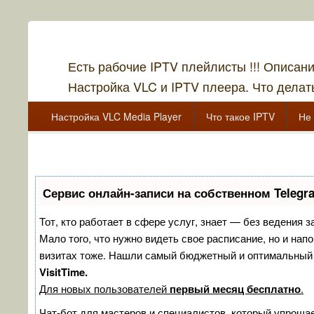
Есть рабочие IPTV плейлисты !!! Описан
Настройка VLC и IPTV плеера. Что делать
Главное меню
Перейти к основному содержанию
Перейти к дополнительному содержимому
Настройка VLC Media Player
Что такое IPTV
Не 
Перейти к основному содержанию
Перейти к дополнительному содержимому
Сервис онлайн-записи на собственном Telegr
Тот, кто работает в сфере услуг, знает — без ведения з
Мало того, что нужно видеть свое расписание, но и нап
визитах тоже. Нашли самый бюджетный и оптимальный
VisitTime.
Для новых пользователей
первый месяц бесплатно
.
Чат-бот для мастеров и специалистов, который упрощае