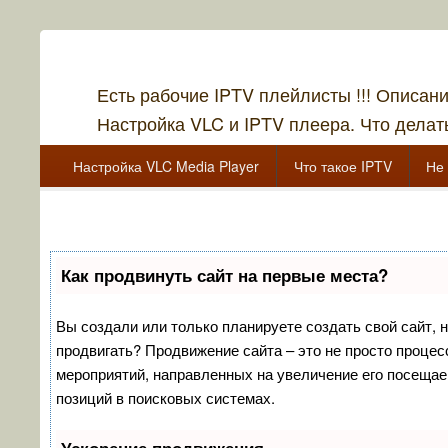
Есть рабочие IPTV плейлисты !!! Описан
Настройка VLC и IPTV плеера. Что делать
Главное меню
Перейти к основному содержанию
Перейти к дополнительному содержимому
Настройка VLC Media Player
Что такое IPTV
Не 
Перейти к основному содержанию
Перейти к дополнительному содержимому
Как продвинуть сайт на первые места?
Вы создали или только планируете создать свой сайт, но
продвигать? Продвижение сайта – это не просто процес
мероприятий, направленных на увеличение его посещае
позиций в поисковых системах.