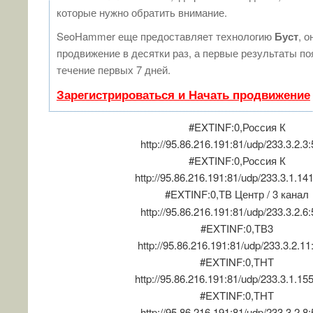
которые нужно обратить внимание.
SeoHammer еще предоставляет технологию
Буст
, о
продвижение в десятки раз, а первые результаты п
течение первых 7 дней.
Зарегистрироваться и Начать продвижение
#EXTINF:0,Россия К
http://95.86.216.191:81/udp/233.3.2.3
#EXTINF:0,Россия К
http://95.86.216.191:81/udp/233.3.1.14
#EXTINF:0,ТВ Центр / 3 канал
http://95.86.216.191:81/udp/233.3.2.6
#EXTINF:0,ТВ3
http://95.86.216.191:81/udp/233.3.2.1
#EXTINF:0,ТНТ
http://95.86.216.191:81/udp/233.3.1.15
#EXTINF:0,ТНТ
http://95.86.216.191:81/udp/233.3.2.8