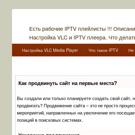
Есть рабочие IPTV плейлисты !!! Описан
Настройка VLC и IPTV плеера. Что делать
Главное меню
Перейти к основному содержанию
Перейти к дополнительному содержимому
Настройка VLC Media Player
Что такое IPTV
Не 
Перейти к основному содержанию
Перейти к дополнительному содержимому
Как продвинуть сайт на первые места?
Вы создали или только планируете создать свой сайт, но
продвигать? Продвижение сайта – это не просто процес
мероприятий, направленных на увеличение его посещае
позиций в поисковых системах.