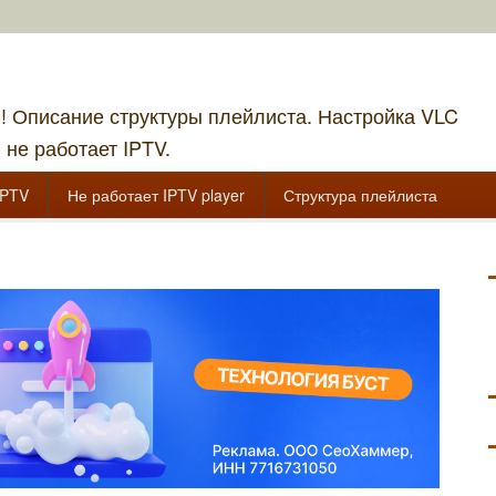
!! Описание структуры плейлиста. Настройка VLC
 не работает IPTV.
IPTV
Не работает IPTV player
Структура плейлиста