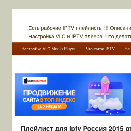
Есть рабочие IPTV плейлисты !!! Описан
Настройка VLC и IPTV плеера. Что делать
Главное меню
Перейти к основному содержанию
Перейти к дополнительному содержимому
Настройка VLC Media Player
Что такое IPTV
Не 
Перейти к основному содержанию
Перейти к дополнительному содержимому
Плейлист для iptv Россия 2015 о